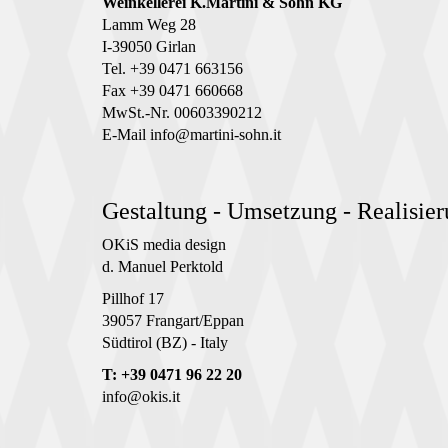
Weinkellerei K.Martini & Sohn KG
Lamm Weg 28
I-39050 Girlan
Tel. +39 0471 663156
Fax +39 0471 660668
MwSt.-Nr. 00603390212
E-Mail
info@martini-sohn.it
Gestaltung - Umsetzung - Realisie
OKiS media design
d. Manuel Perktold
Pillhof 17
39057 Frangart/Eppan
Südtirol (BZ) - Italy
T: +39 0471 96 22 20
info@okis.it